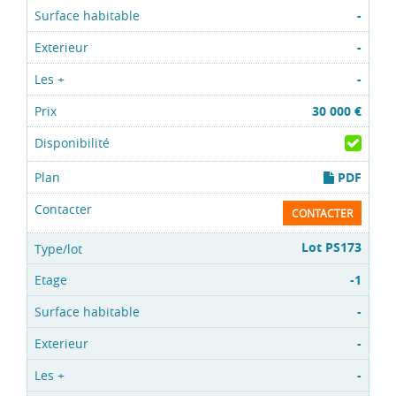
-
-
-
30 000 €
PDF
CONTACTER
Lot PS173
-1
-
-
-