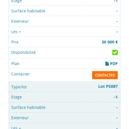
-1
-
-
-
30 000 €
PDF
CONTACTER
Lot PS087
-1
-
-
-