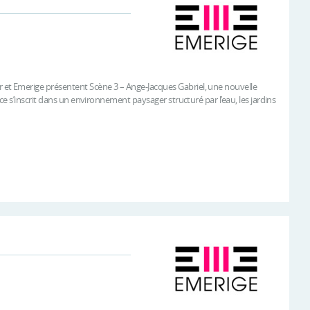
t Emerige présentent Scène 3 – Ange-Jacques Gabriel, une nouvelle
e s’inscrit dans un environnement paysager structuré par l’eau, les jardins