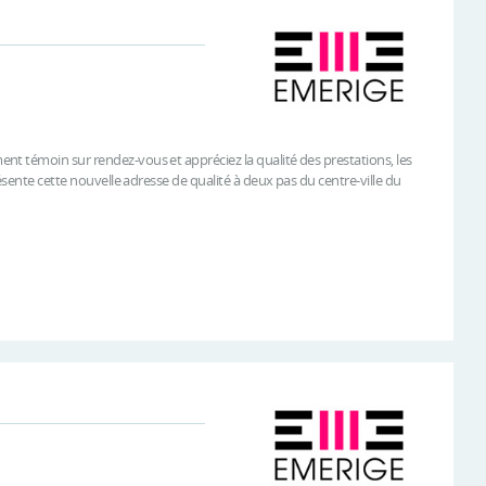
t témoin sur rendez-vous et appréciez la qualité des prestations, les
ésente cette nouvelle adresse de qualité à deux pas du centre-ville du