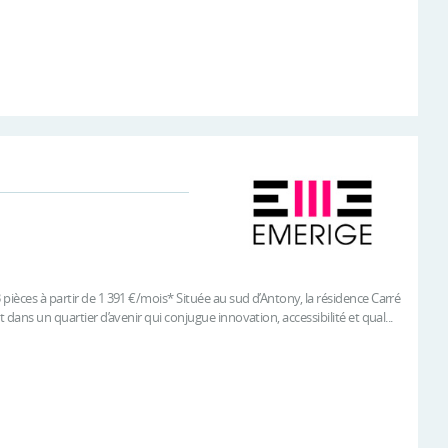
pièces à partir de 1 391 €/mois* Située au sud d’Antony, la résidence Carré
 dans un quartier d’avenir qui conjugue innovation, accessibilité et qual...