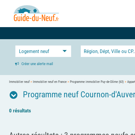
Logement neuf
Créer une alerte mail
Immobilier neuf
>
Immobilier neuf en France
>
Programme immobilier Puy-de-Dôme (63)
>
Appar
Programme neuf Cournon-d'Auver
0 résultats