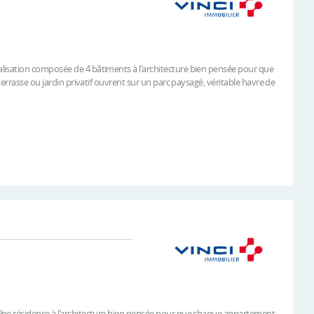
lisation composée de 4 bâtiments à l'architecture bien pensée pour que
errasse ou jardin privatif ouvrent sur un parc paysagé, véritable havre de
Une résidence à l’architecture bien pensée pour que chaque appartement