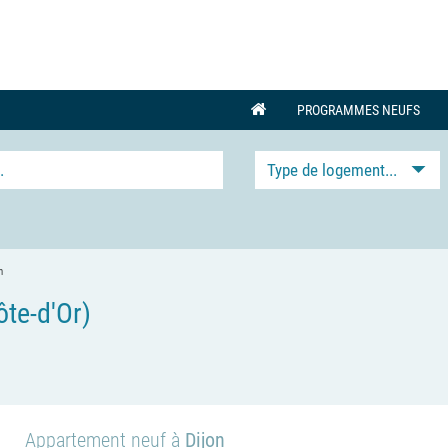
PROGRAMMES NEUFS
Type de logement...
n
te-d'Or)
Appartement neuf à
Dijon