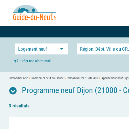
Logement neuf
Créer une alerte mail
Immobilier neuf
>
Immobilier neuf en France
>
Immobilier 21 : Côte d'Or
>
Appartement neuf Dijo
Programme neuf Dijon (21000 - Cô
3 résultats