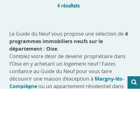
4 résultats
Le Guide du Neuf vous propose une sélection de
4
programmes immobiliers neufs sur le
département : Oise
.
Comblez votre désir de devenir propriétaire dans
l’Oise en y achetant un logement neuf ! Faites
confiance au Guide du Neuf pour vous faire
découvrir une maison d’exception à
Margny-lès-
Compiègne
ou un appartement résidentiel dans
un
programme immobilier neuf Compiègne
proche de toutes commodités.
L’Oise est un département très attractif en raison
de son environnement tranquille et de son
économie développée. Sa proximité avec la capitale
est aussi un critère intéressant pour ses futurs