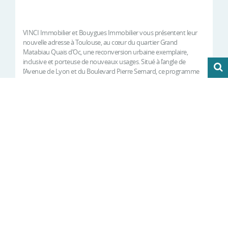
VINCI Immobilier et Bouygues Immobilier vous présentent leur
nouvelle adresse à Toulouse, au cœur du quartier Grand
Matabiau Quais d’Oc, une reconversion urbaine exemplaire,
inclusive et porteuse de nouveaux usages. Situé à l’angle de
l’Avenue de Lyon et du Boulevard Pierre Semard, ce programme
s’insère harmonieuse...
RECEVOIR LA DOCUMENTATION
GRATUITE
0 résultats
Vous êtes à la recherche d'un appartement neuf,
d'un programme immobilier ou d'une nouvelle