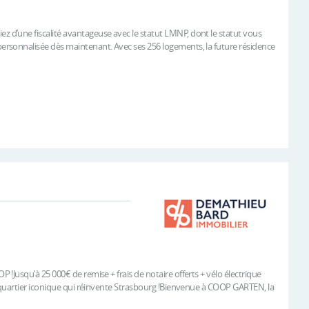
d’une fiscalité avantageuse avec le statut LMNP, dont le statut vous
rsonnalisée dès maintenant. Avec ses 256 logements, la future résidence
Jusqu'à 25 000€ de remise + frais de notaire offerts + vélo électrique
 quartier iconique qui réinvente Strasbourg !Bienvenue à COOP GARTEN, la