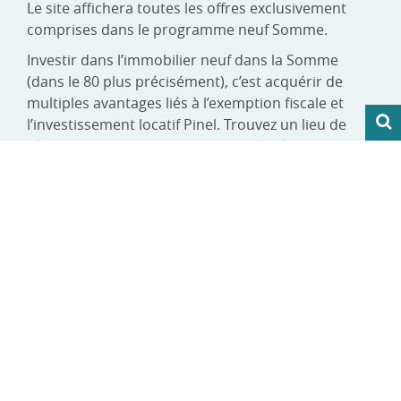
Le site affichera toutes les offres exclusivement
comprises dans le programme neuf Somme.
Investir dans l’immobilier neuf dans la Somme
(dans le 80 plus précisément), c’est acquérir de
multiples avantages liés à l’exemption fiscale et
l’investissement locatif Pinel. Trouvez un lieu de
résidence qui vous correspond grâce à toutes les
opportunités que présente le choix de votre
département. Des logements de tous types (T1 à
T5 et +), un nombre de pièces très varié, des
surfaces au m² qui vous permettent de réaliser de
véritables profits. La Somme est également un lieu
qui revisite tous les styles architecturaux et est
parsemé d’espaces verts, de sites touristiques et
culturels. Les biens immobiliers dans le
département sont particulièrement avantagés par
leur emplacement stratégique et les particularités
de leur quartier d’implantation.