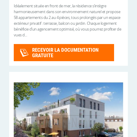
Idéalement située en front de mer, la résidence s’intègre
harmonieusement dans son environnement naturel et propose
58 appartements du 2 au 4 pièces, tous prolongés par un espace
extérieur privatif : terrasse, balcon ou jardin. Chaque logement
bénéficie d’un agencement optimisé, où vous pourrez profiter de
vues d...
RECEVOIR LA DOCUMENTATION
GRATUITE