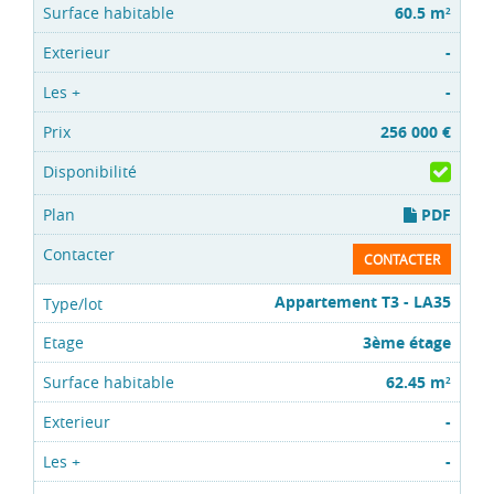
60.5 m
2
-
-
256 000 €
PDF
CONTACTER
Appartement T3 - LA35
3ème étage
62.45 m
2
-
-