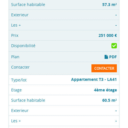
57.3 m
2
-
-
251 000 €
PDF
CONTACTER
Appartement T3 - LA41
4ème étage
60.5 m
2
-
-