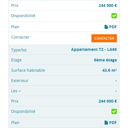
244 000 €
PDF
CONTACTER
Appartement T2 - LA66
6ème étage
43.6 m
2
-
-
244 000 €
PDF