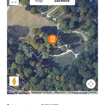
Map
Satellite
Keyboard shortcuts
Map Data
Terms
20 m