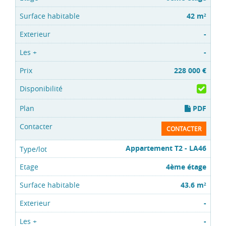
42 m
2
-
-
228 000 €
PDF
CONTACTER
Appartement T2 - LA46
4ème étage
43.6 m
2
-
-