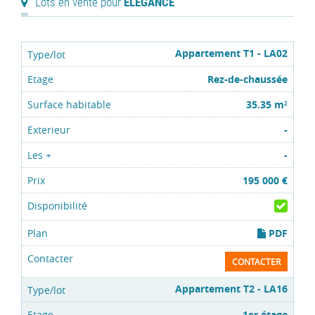
Lots en vente pour
ELEGANCE
Appartement T1 - LA02
Rez-de-chaussée
35.35 m
2
-
-
195 000 €
PDF
CONTACTER
Appartement T2 - LA16
1er étage