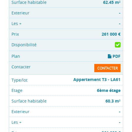
62.45 m
2
-
-
261 000 €
PDF
CONTACTER
Appartement T3 - LA61
6ème étage
60.3 m
2
-
-