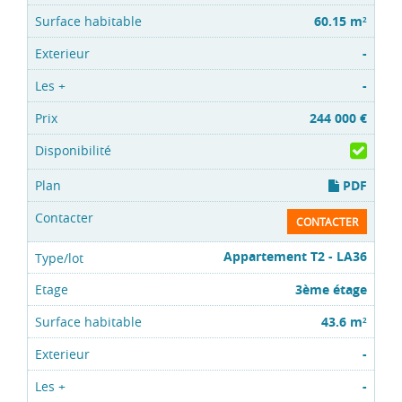
60.15 m
2
-
-
244 000 €
PDF
CONTACTER
Appartement T2 - LA36
3ème étage
43.6 m
2
-
-