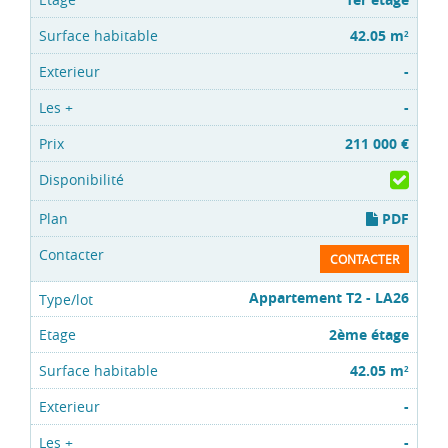
42.05 m
2
-
-
211 000 €
PDF
CONTACTER
Appartement T2 - LA26
2ème étage
42.05 m
2
-
-