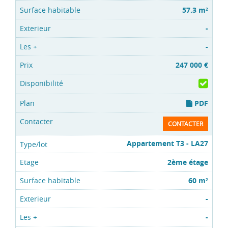
57.3 m
2
-
-
247 000 €
PDF
CONTACTER
Appartement T3 - LA27
2ème étage
60 m
2
-
-