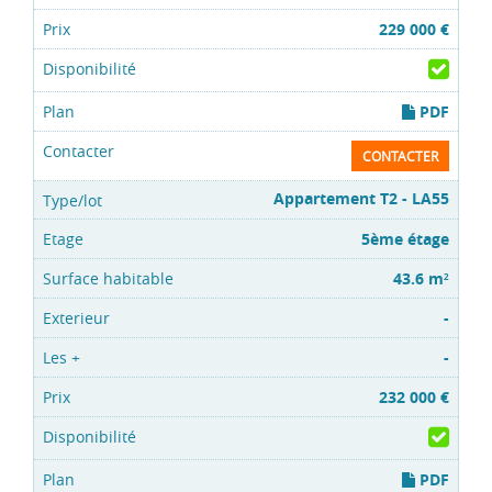
229 000 €
PDF
CONTACTER
Appartement T2 - LA55
5ème étage
43.6 m
2
-
-
232 000 €
PDF