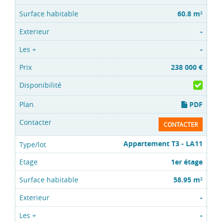
60.8 m
2
-
-
238 000 €
PDF
CONTACTER
Appartement T3 - LA11
1er étage
58.95 m
2
-
-