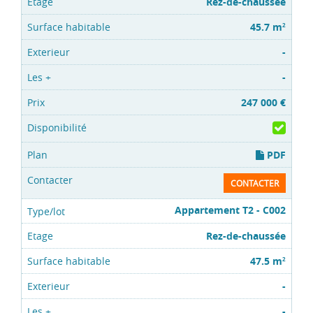
Rez-de-chaussée
45.7 m
2
-
-
247 000 €
PDF
CONTACTER
Appartement T2 - C002
Rez-de-chaussée
47.5 m
2
-
-