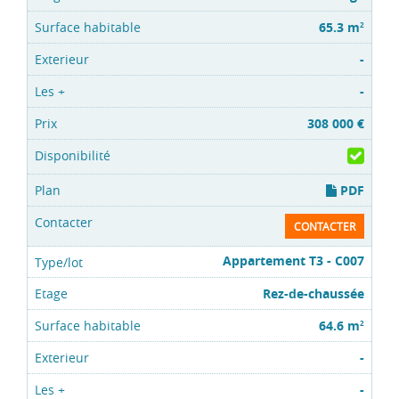
65.3 m
2
-
-
308 000 €
PDF
CONTACTER
Appartement T3 - C007
Rez-de-chaussée
64.6 m
2
-
-