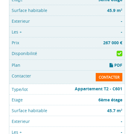
45.9 m
2
-
-
267 000 €
PDF
CONTACTER
Appartement T2 - C601
6ème étage
45.7 m
2
-
-