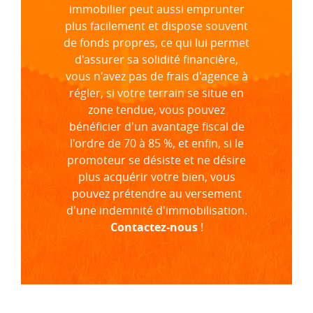
immobilier peut aussi emprunter
plus facilement et dispose souvent
de fonds propres, ce qui lui permet
d'assurer sa solidité financière,
vous n'avez pas de frais d'agence à
régler, si votre terrain se situe en
zone tendue, vous pouvez
bénéficier d'un avantage fiscal de
l'ordre de 70 à 85 %, et enfin, si le
promoteur se désiste et ne désire
plus acquérir votre bien, vous
pouvez prétendre au versement
d'une indemnité d'immobilisation.
Contactez-nous
!