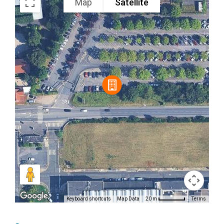
Map
Satellite
Keyboard shortcuts
Map Data
Terms
20 m