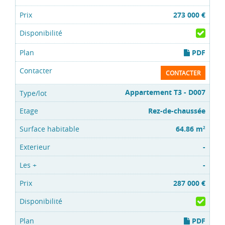
273 000 €
PDF
CONTACTER
Appartement T3 - D007
Rez-de-chaussée
64.86 m
2
-
-
287 000 €
PDF