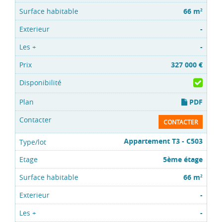
66 m
2
-
-
327 000 €
PDF
CONTACTER
Appartement T3 - C503
5ème étage
66 m
2
-
-