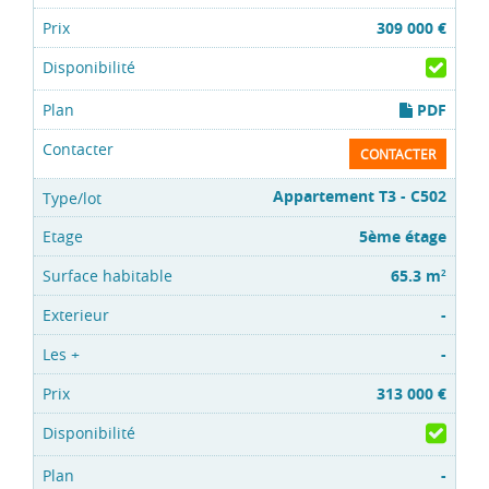
309 000 €
PDF
CONTACTER
Appartement T3 - C502
5ème étage
65.3 m
2
-
-
313 000 €
-