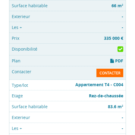
66 m
2
-
-
335 000 €
PDF
CONTACTER
Appartement T4 - C004
Rez-de-chaussée
83.6 m
2
-
-