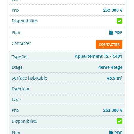
252 000 €
PDF
CONTACTER
Appartement T2 - C401
4ème étage
45.9 m
2
-
-
263 000 €
PDF