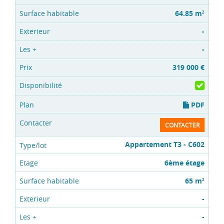
64.85 m
2
-
-
319 000 €
PDF
CONTACTER
Appartement T3 - C602
6ème étage
65 m
2
-
-