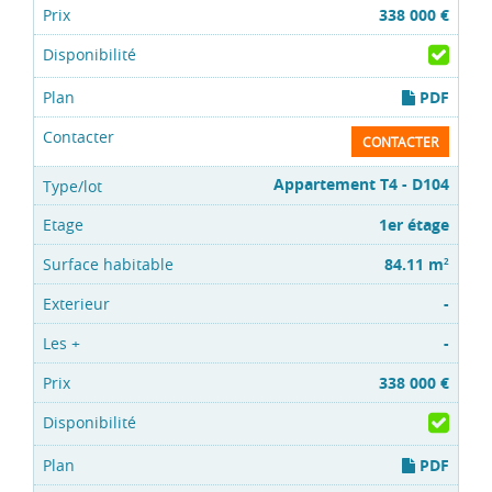
338 000 €
PDF
CONTACTER
Appartement T4 - D104
1er étage
84.11 m
2
-
-
338 000 €
PDF