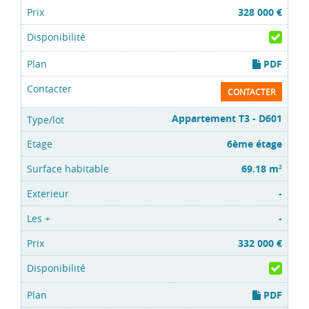
328 000 €
PDF
CONTACTER
Appartement T3 - D601
6ème étage
69.18 m
2
-
-
332 000 €
PDF