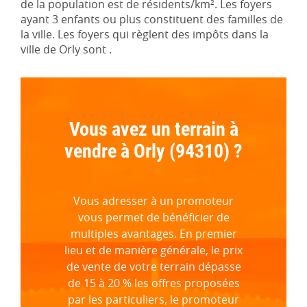
de la population est de résidents/km². Les foyers
ayant 3 enfants ou plus constituent des familles de
la ville. Les foyers qui règlent des impôts dans la
ville de Orly sont .
Vous avez un terrain à
vendre à Orly (94310) ?
Vous adresser à un promoteur
vous permet de bénéficier de
multiples avantages. En premier
lieu et de manière générale, le prix
de vente de votre terrain dépasse
de 15 à 20 % les offres proposées
par les particuliers, le promoteur