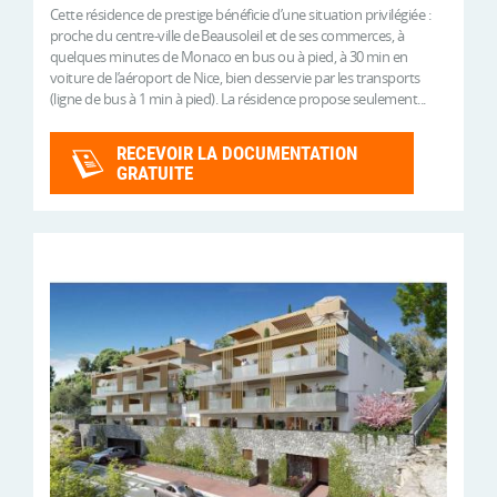
Cette résidence de prestige bénéficie d’une situation privilégiée :
proche du centre-ville de Beausoleil et de ses commerces, à
quelques minutes de Monaco en bus ou à pied, à 30 min en
voiture de l’aéroport de Nice, bien desservie par les transports
(ligne de bus à 1 min à pied). La résidence propose seulement...
RECEVOIR LA DOCUMENTATION
GRATUITE