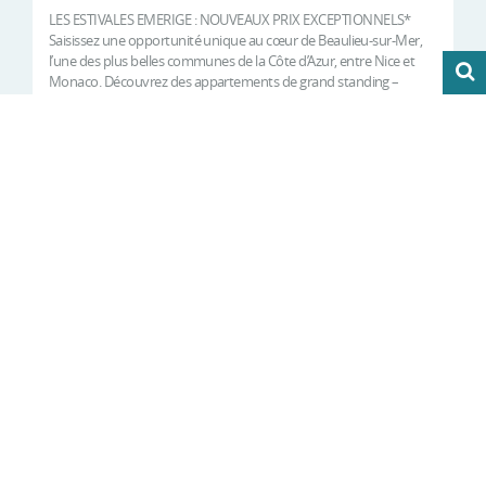
LES ESTIVALES EMERIGE : NOUVEAUX PRIX EXCEPTIONNELS*
Saisissez une opportunité unique au cœur de Beaulieu-sur-Mer,
l’une des plus belles communes de la Côte d’Azur, entre Nice et
Monaco. Découvrez des appartements de grand standing –
entièrement neufs – dans un emplacement d’exception ! Cette
résidence intimist...
RECEVOIR LA DOCUMENTATION
GRATUITE
3 résultats
Vous êtes à la recherche d'un appartement neuf,
d'un programme immobilier ou d'une nouvelle
maison à la vente sur Beausoleil 06240 ?
Guide du neuf, le spécialiste de l'immobilier neuf à