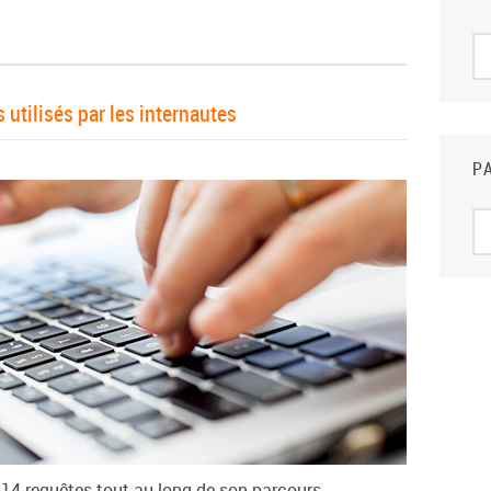
Pa
rég
 utilisés par les internautes
P
Pa
rég
 14 requêtes tout au long de son parcours