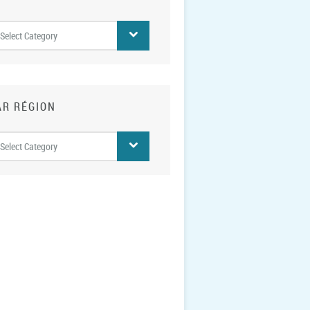
r
Select Category
ions
AR RÉGION
r
Select Category
ion