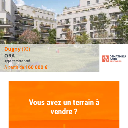
Dugny
(93)
ORA
Appartement neuf
160 000 €
A partir de
Vous avez un terrain à
vendre ?