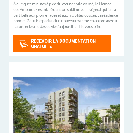
À quelques minutes à pied du cœur de ville animé, Le Hameau
des Amoureux est niché dans un sublime écrin végétal qui fait la
part belle aux promenades et aux mobilités douces. La résidence
promet l’équilibre parfait d’un nouveau rythme en accord avec la
nature et les modes de vie d’aujourd’hui. Elle vous offre...
RECEVOIR LA DOCUMENTATION
GRATUITE