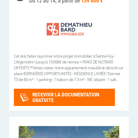
Du T2 au T4, à partir de
159 000 €
Cet été, faites rayonner votre projet immobilier à Sainte-Foy-
L'Argentière ! Jusqu'à 10 000€ de remise + FRAIS DE NOTAIRE
OFFERTS !*Venez visiter notre appartement meublé et décoré sur
place !DERNIÈRES OPPORTUNITÉS - RÉSIDENCE LIVRÉE ! Dernier
T3 de 60 m² - 1 parking - 1 balcon de 7.3 m² - WC séparé - 1 sall...
RECEVOIR LA DOCUMENTATION
GRATUITE