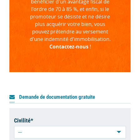
bénéficier d'un avantage fiscal de
l'ordre de 70 à 85 %, et enfin, si le
promoteur se désiste et ne désire
plus acquérir votre bien, vous
pouvez prétendre au versement
d'une indemnité d'immobilisation.
Contactez-nous
!
Demande de documentation gratuite
Civilité*
---