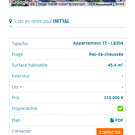
Image may be subject to copyright
Terms
20 m
Lots en vente pour
INITYAL
Appartement T2 - LB304
Rez-de-chaussée
45.4 m
2
-
-
310 000 €
PDF
CONTACTER