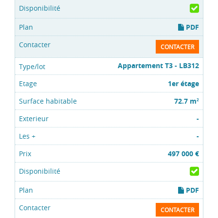
PDF
CONTACTER
Appartement T3 - LB312
1er étage
72.7 m
2
-
-
497 000 €
PDF
CONTACTER