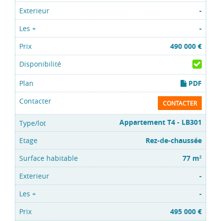
-
-
490 000 €
PDF
CONTACTER
Appartement T4 - LB301
Rez-de-chaussée
77 m
2
-
-
495 000 €