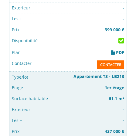
-
-
399 000 €
PDF
CONTACTER
Appartement T3 - LB213
1er étage
61.1 m
2
-
-
437 000 €