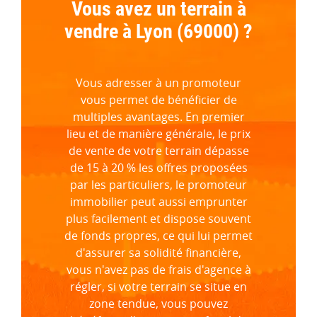
Vous avez un terrain à
vendre à Lyon (69000) ?
Vous adresser à un promoteur
vous permet de bénéficier de
multiples avantages. En premier
lieu et de manière générale, le prix
de vente de votre terrain dépasse
de 15 à 20 % les offres proposées
par les particuliers, le promoteur
immobilier peut aussi emprunter
plus facilement et dispose souvent
de fonds propres, ce qui lui permet
d'assurer sa solidité financière,
vous n'avez pas de frais d'agence à
régler, si votre terrain se situe en
zone tendue, vous pouvez