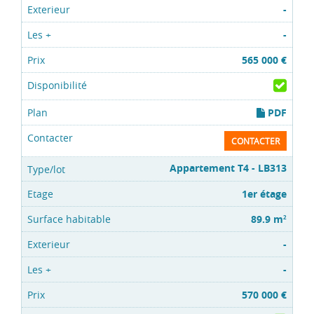
-
-
565 000 €
PDF
CONTACTER
Appartement T4 - LB313
1er étage
89.9 m
2
-
-
570 000 €