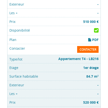
-
-
510 000 €
PDF
CONTACTER
Appartement T4 - LB216
1er étage
84.7 m
2
-
-
520 000 €