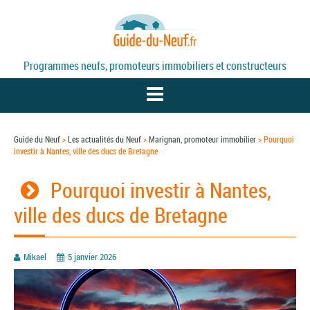
Programmes neufs, promoteurs immobiliers et constructeurs
Guide du Neuf
>
Les actualités du Neuf
>
Marignan, promoteur immobilier
>
Pourquoi
investir à Nantes, ville des ducs de Bretagne
PROGRAMMES NEUFS
Pourquoi investir à Nantes,
PROMOTEURS
ville des ducs de Bretagne
DÉFISCALISATION / LOI PINEL
Mikael
5 janvier 2026
ACTUALITÉS