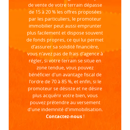
de vente de votre terrain dépasse
de 15 à 20 % les offres proposées
par les particuliers, le promoteur
immobilier peut aussi emprunter
plus facilement et dispose souvent
de fonds propres, ce qui lui permet
d'assurer sa solidité financière,
vous n'avez pas de frais d'agence à
régler, si votre terrain se situe en
zone tendue, vous pouvez
bénéficier d'un avantage fiscal de
l'ordre de 70 à 85 %, et enfin, si le
promoteur se désiste et ne désire
plus acquérir votre bien, vous
pouvez prétendre au versement
d'une indemnité d'immobilisation.
Contactez-nous
!