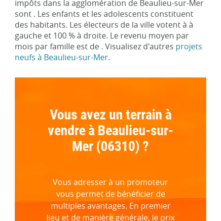
impôts dans la agglomération de Beaulieu-sur-Mer
sont . Les enfants et les adolescents constituent
des habitants. Les électeurs de la ville votent à à
gauche et 100 % à droite. Le revenu moyen par
mois par famille est de . Visualisez d'autres
projets
neufs à Beaulieu-sur-Mer
.
Vous avez un terrain à
vendre à Beaulieu-sur-
Mer (06310) ?
Vous adresser à un promoteur
vous permet de bénéficier de
multiples avantages. En premier
lieu et de manière générale, le prix