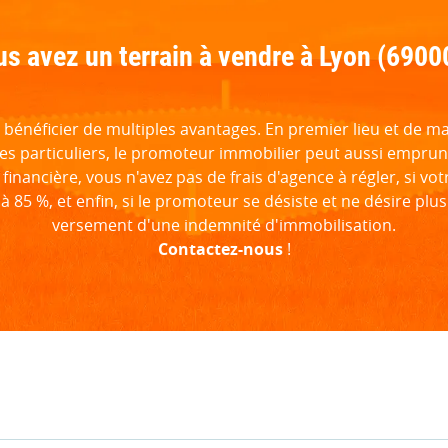
s avez un terrain à vendre à Lyon (6900
néficier de multiples avantages. En premier lieu et de mani
les particuliers, le promoteur immobilier peut aussi emprun
 financière, vous n'avez pas de frais d'agence à régler, si v
 à 85 %, et enfin, si le promoteur se désiste et ne désire p
versement d'une indemnité d'immobilisation.
Contactez-nous
!