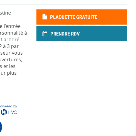
stine
PLAQUETTE GRATUITE
 l’entrée
rsonnalité à
PRENDRE RDV
ot arboré
2 à 3 par
enseur vous
uvertures,
s et les
ur plus