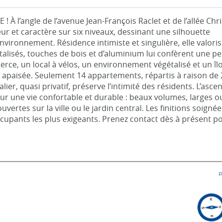
l’angle de l’avenue Jean-François Raclet et de l’allée Chri
ur et caractère sur six niveaux, dessinant une silhouette
ronnement. Résidence intimiste et singulière, elle valorise
talisés, touches de bois et d’aluminium lui confèrent une pe
rce, un local à vélos, un environnement végétalisé et un îl
ie apaisée. Seulement 14 appartements, répartis à raison de 
ier, quasi privatif, préserve l’intimité des résidents. L’asc
 une vie confortable et durable : beaux volumes, larges o
rtes sur la ville ou le jardin central. Les finitions soignée
pants les plus exigeants. Prenez contact dès à présent po