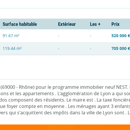
Surface habitable
Extérieur
Les +
Prix
91.67 m
-
-
520 000 €
2
119.44 m
-
-
705 000 €
2
n (69000 - Rhône) pour le programme immobilier neuf NEST. 
sons et les appartements . L'agglomération de Lyon a qui son
dos composent des résidents. Le maire est . La taxe foncière s
foyer compte en moyenne . Les ménages ayant 3 enfants ou 
oyers qui s'acquittent des impôts dans la ville de Lyon son