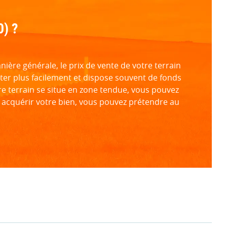
0) ?
ère générale, le prix de vente de votre terrain
ter plus facilement et dispose souvent de fonds
otre terrain se situe en zone tendue, vous pouvez
lus acquérir votre bien, vous pouvez prétendre au