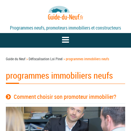
Programmes neufs, promoteurs immobiliers et constructeurs
Guide du Neuf
>
Défiscalisation Loi Pinel
>
programmes immobiliers neufs
PROGRAMMES NEUFS
programmes immobiliers neufs
PROMOTEURS
Comment choisir son promoteur immobilier?
DÉFISCALISATION / LOI PINEL
ACTUALITÉS