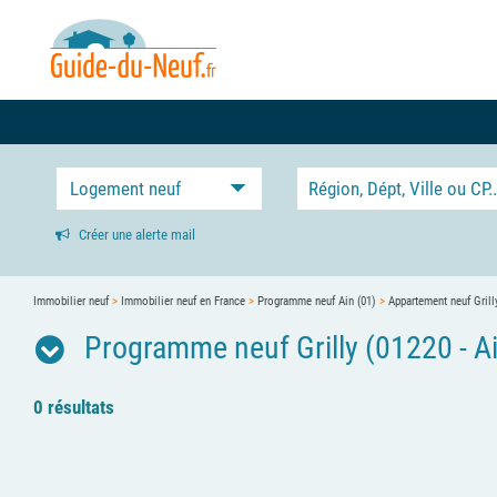
Logement neuf
Créer une alerte mail
Immobilier neuf
>
Immobilier neuf en France
>
Programme neuf Ain (01)
>
Appartement neuf Grill
Programme neuf Grilly (01220 - A
0 résultats