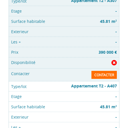
Appartement T2 - A307
-
45.81 m
2
-
-
390 000 €
CONTACTER
Appartement T2 - A407
-
45.81 m
2
-
-