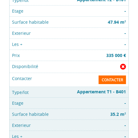
-
47.94 m
2
-
-
335 000 €
CONTACTER
Appartement T1 - B401
-
35.2 m
2
-
-