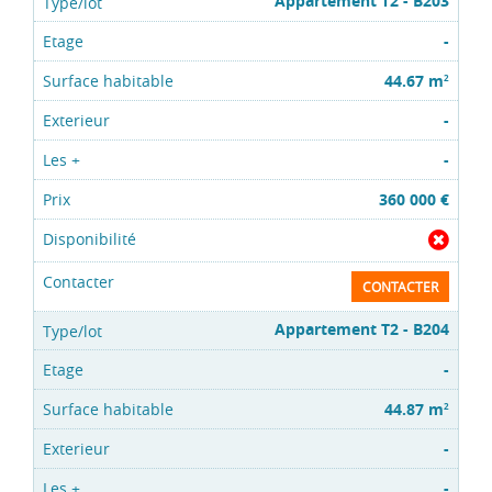
Appartement T2 - B203
-
44.67 m
2
-
-
360 000 €
CONTACTER
Appartement T2 - B204
-
44.87 m
2
-
-