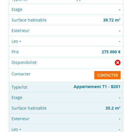
-
39.72 m
2
-
-
275 000 €
CONTACTER
Appartement T1 - B201
-
35.2 m
2
-
-