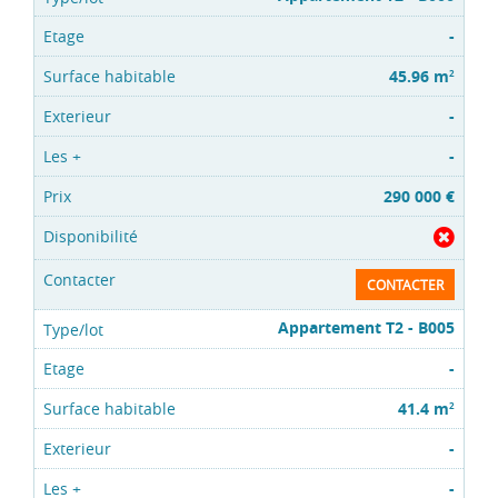
-
45.96 m
2
-
-
290 000 €
CONTACTER
Appartement T2 - B005
-
41.4 m
2
-
-