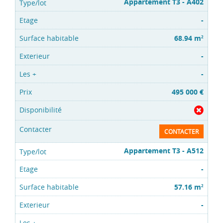
Appartement T3 - A402
-
68.94 m
2
-
-
495 000 €
CONTACTER
Appartement T3 - A512
-
57.16 m
2
-
-