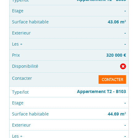
-
43.06 m
2
-
-
320 000 €
CONTACTER
Appartement T2 - B103
-
44.69 m
2
-
-