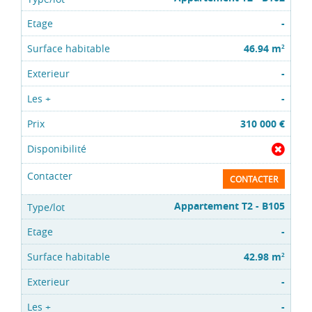
-
46.94 m
2
-
-
310 000 €
CONTACTER
Appartement T2 - B105
-
42.98 m
2
-
-