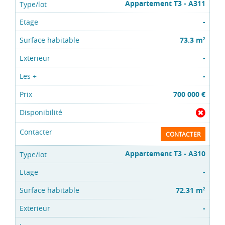
Appartement T3 - A311
-
73.3 m
2
-
-
700 000 €
CONTACTER
Appartement T3 - A310
-
72.31 m
2
-