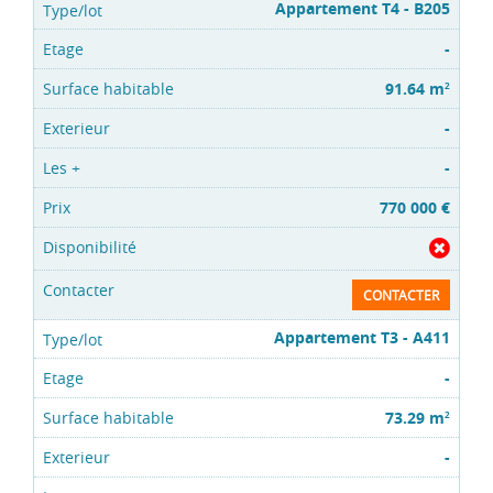
Appartement T4 - B205
-
91.64 m
2
-
-
770 000 €
CONTACTER
Appartement T3 - A411
-
73.29 m
2
-