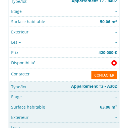
Appartement T2 - B402
-
50.06 m
2
-
-
420 000 €
CONTACTER
Appartement T3 - A302
-
63.86 m
2
-
-